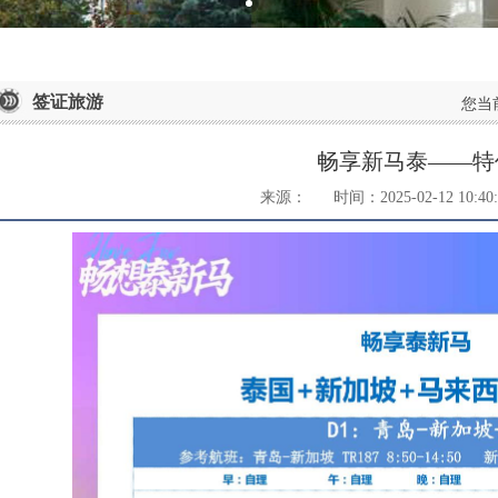
签证旅游
您当
畅享新马泰——特
来源：
时间：2025-02-12 10:40: