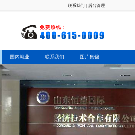
联系我们
|
后台管理
国内就业
联系我们
图片集锦