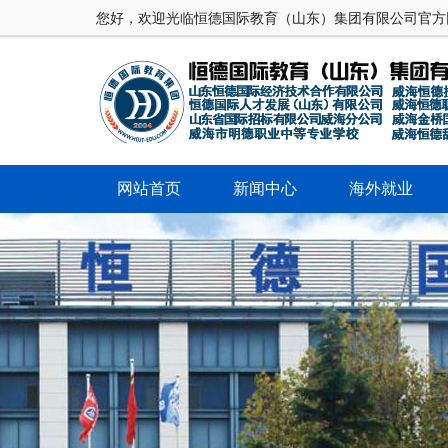
您好，欢迎光临恒德国际教育（山东）集团有限公司官方
网站首页
新闻中心
海外就业