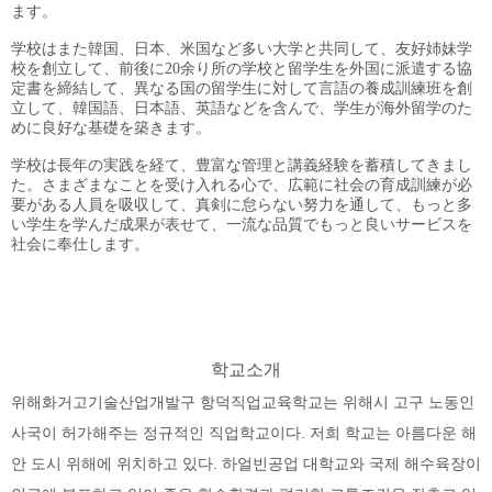
ます。
学校はまた韓国、日本、米国など多い大学と共同して、友好姉妹学
校を創立して、前後に20余り所の学校と留学生を外国に派遣する協
定書を締結して、異なる国の留学生に対して言語の養成訓練班を創
立して、韓国語、日本語、英語などを含んで、学生が海外留学のた
めに良好な基礎を築きます。
学校は長年の実践を経て、豊富な管理と講義経験を蓄積してきまし
た。さまざまなことを受け入れる心で、広範に社会の育成訓練が必
要がある人員を吸収して、真剣に怠らない努力を通して、もっと多
い学生を学んだ成果が表せて、一流な品質でもっと良いサービスを
社会に奉仕します。
학교소개
위해화거고기술산업개발구 항덕직업교육학교는 위해시 고구 노동인
사국이 허가해주는 정규적인 직업학교이다. 저희 학교는 아름다운 해
안 도시 위해에 위치하고 있다. 하얼빈공업 대학교와 국제 해수육장이