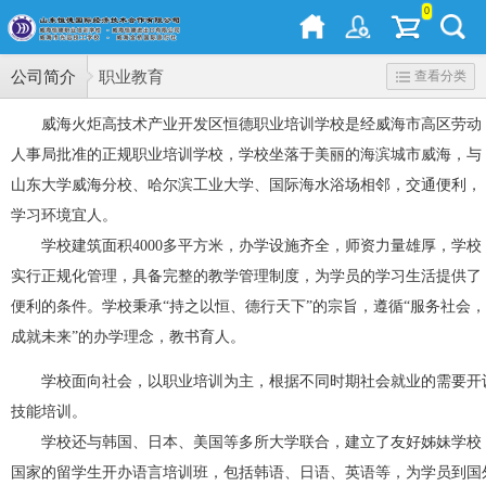
0
公司简介
职业教育
查看分类
威海火炬高技术产业开发区恒德职业培训学校是经威海市高区劳动
人事局批准的正规职业培训学校，学校坐落于美丽的海滨城市威海，与
山东大学威海分校、哈尔滨工业大学、国际海水浴场相邻，交通便利，
学习环境宜人。
学校建筑面积4000多平方米，办学设施齐全，师资力量雄厚，学校
实行正规化管理，具备完整的教学管理制度，为学员的学习生活提供了
便利的条件。学校秉承“持之以恒、德行天下”的宗旨，遵循“服务社会，
成就未来”的办学理念，教书育人。
学校面向社会，以职业培训为主，根据不同时期社会就业的需要开
技能培训。
学校还与韩国、日本、美国等多所大学联合，建立了友好姊妹学校，
国家的留学生开办语言培训班，包括韩语、日语、英语等，为学员到国