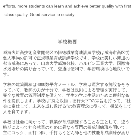
efforts, more students can learn and achieve better quality with first
-class quality. Good service to society.
学校概要
威海火炬高技術産業開発区の恒徳職業育成訓練学校は威海市高区労
働人事局の許可で正規職業育成訓練学校です。学校は美しい海辺の
都市威海にあって、山東大学威海分校、ハルビン工業大学、国際海
水浴場所の隣り合っていて、交通は便利で、学習環境は心地良いで
す。
学校の建築面積は4000数平方メートル、学校は運営する施設をそろ
っていて、教師の力が十分で、学校は規則による管理を実行して、
完全な教育の管理制度を備えて、学生の学ぶ生活のために便利な条
件を提供します。学校は“持之以恒，德行天下”の宗旨を持って、“社
会に奉仕して、未来を成し遂げる”の教育理念に従って、授業をして
人を育てます。
学校は社会に向かって、職業が育成訓練することを主として、違う
時期によって社会就業のために異なる専門の養成訓練班を開いて、
主にコック、面打つ師、手打ちうどん師と他の技能育成訓練があり